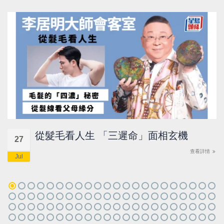
從髮毛看人生 「三遲命」面相玄機
27
查看詳情
Jul