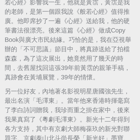
若心經》影響我一生，他就是黃霑，黃霑是我
的老師，是第一個跟我說《般若心經》值得推
廣。他即席抄了一遍《心經》送給我，他的硬
筆書法很漂亮。後來這篇《心經》做成Copy
Book與廣大市民結緣。巧恰的是，我在亞視舉
辦的「不可思議」節目中，將真跡送給了拍檔
森森，為了這次展出，她竟然用了幾天的時
間，去舊屋找回這張39年前黃霑的親筆手稿，
真跡會在黃埔展覽，39年的情懷。
另一位好友，內地著名影視明星唐國強先生，
最出名演「毛澤東」。當年他來香港時揮毫寫
了李白詩詞贈我，我珍而重之掛在家中，後來
我果真寫了《粵劇毛澤東》。新光十二年得到
各方支持，其中有京劇大師梅葆玖的新光對聯
題字、京劇泰山北斗尚長榮「新光好」墨寶、