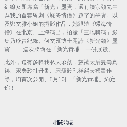
紅線女即席寫「新光」墨寶，還有饒宗頤先生
為我的首套粵劇《蝶海情僧》題字的墨寶。以
及鄭文雅小姐的攝影作品，她跟隨《蝶海情
僧》在北京、上海演出，拍攝「三地聯演」影
集乃珍貴紀錄。何文匯博士題詩《新光頌》墨
寶…… 這次將會在「新光黃埔」一併展覽。
此外，還有多幅我私人珍藏，慈禧太后曼壽真
跡、宋美齡牡丹畫、宋靄齡孔祥熙夫婦畫作
等，均首次公開。8月16日「新光黃埔」約定
你！
相關消息