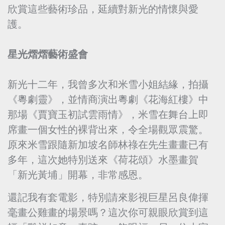
欣賞這些藝術珍品，延續對新光的情懷與愛
護。
星光熠熠藝術盛會
新光十二年，我曾多次和米雪小姐結緣，拍攝
《粵劇靈》，並情商演出粵劇《花海紅樓》中
那場《賈寶玉初試雲雨情》，米雪在舞台上即
席畫一個女性的裸背出來，令全場觀眾震驚。
原來米雪跟隨新加坡名師林祿在先生畫畫已有
多年，這次她特別送來《荷花頌》水墨畫賀
「新光黃埔」開幕，非常感恩。
還記我有套電影，特別請來影視巨星呂良偉揮
毫畫公雞畫的場景嗎？這次你可親眼欣賞到這