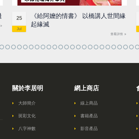
機
《給阿嬤的情書》 以橋講人世間緣
25
起緣滅
Jul
查看詳情
關於李居明
網上商店
大師簡介
線上商品
斑彩文化
書籍產品
八字神數
影音產品