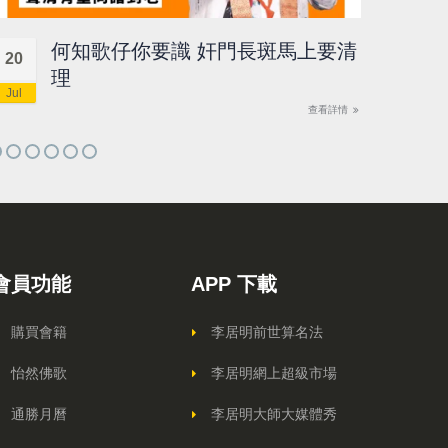
何知歌仔你要識 奸門長斑馬上要清
20
18
理
Jul
Jul
查看詳情
會員功能
APP 下載
購買會籍
李居明前世算名法
怡然佛歌
李居明網上超級市場
通勝月曆
李居明大師大媒體秀