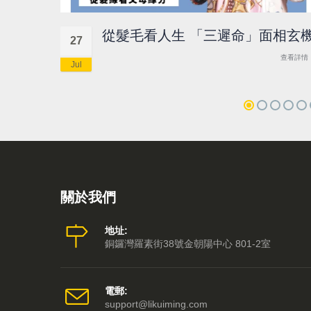
從髮毛看人生 「三遲命」面相玄
27
查看詳情
Jul
關於我們
地址:
銅鑼灣羅素街38號金朝陽中心 801-2室
電郵:
support@likuiming.com