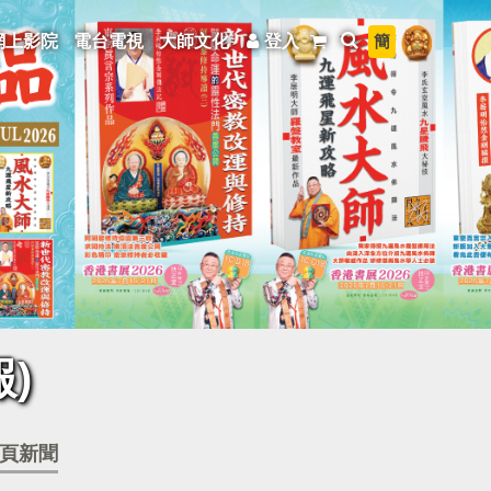
簡
網上影院
電台電視
大師文化
登入
)
頁新聞