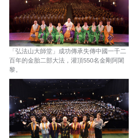
「弘法山大師堂」成功傳承失傳中國一千二
百年的金胎二部大法，灌頂550名金剛阿闍
黎。