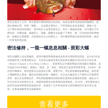
李氏在過去十九年，每年運用中國堪輿風水的技術，為美加邊界烈碧鎮斑彩螺礦坑，勘
測出精確位置，找尋「螺脈」。在這風水寶地上，不單發掘出具皇者風範、靈氣十足、
七千萬年前的斑彩螺石，更同時出土多隻恐龍化石。其中一隻龜形恐龍，比中國五千年
歷史的「河圖洛書」靈龜背上「易象」圖騰文化超越了千萬年，獲「日本福井恐龍博物
館」收藏並公開展覽。在恐龍化石出土的歷史上，用中國堪輿風水技術找到恐龍，確是
一件匪夷所思的事。
密法修持，一龍一螺息息相關 - 斑彩大螺
李氏在國際上知名度極高，曾用中國堪輿飛星秘技為美考古學家尋找恐龍，於2002年成
功發掘世界上首隻海龍化石，又是首位被美加著名斑彩寶石礦破天荒以其名字命名者
（Master Edward Li Kui Ming ‘s Mine），皆因李氏以中國堪輿秘法尋找礦石埋藏地，成
功地從2000年開始，發掘出「龍珠」及「彩虹」斑彩並引進世界珠寶市場。2008年，再
次用中國風水，發現恐龍化石及斑彩大螺，震驚中外。李氏斑彩礦形如聚寶盆，如外星
人飛碟降落之寶地，礦坑內挖掘到的每一塊螺石，在五色太極泥及七千萬年日月精華所
孕育，發出五色璀璨光芒。李氏將能量極高的斑彩寶石運用於改運斑彩首飾，融合古今
中外吉祥文化和密宗文化，將斑彩能量及功效發揮到淋漓盡致。2018年，李氏獲加拿大
政府亞伯達省商業部頒發嘉許狀，表揚其十九年來為加拿大斑彩礦成功引進全球之成
就，令香港術數界再次揚威海外。
查看更多