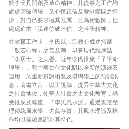
於李氏具開創及革命精神，其從事之工作均
處處突破傳統，又心懷正信及愛港愛國之情
操，對自己要求極其嚴厲，雖為術數師，但
處處追求「說迷信破迷信」之科學精神。
在教育工作上，李氏以其宗教心成功拓展
「般若心經」之普及潮，早有現代維摩詰
「李居士」之美譽。近年李氏推廣「子平命
理學」，對中國古代文化賦以全新的演繹及
運用，又重新辨證術數及堪輿學上的預測訊
息，著書立言，以正視聽，提昇中華古文化
之社會地位，使華人社會之古文化教育，備
受推廣及尊重。「李氏風水派」通過實證整
理傳統風水學，去蕪存菁，其風水理論及操
作均以靈驗速顯為其特色。