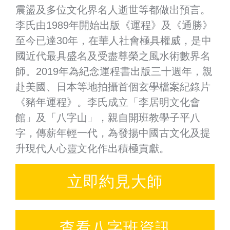
震盪及多位文化界名人逝世等都做出預言。
李氏由1989年開始出版《運程》及《通勝》
至今已達30年，在華人社會極具權威，是中
國近代最具盛名及受盡尊榮之風水術數界名
師。2019年為紀念運程書出版三十週年，親
赴美國、日本等地拍攝首個玄學檔案紀錄片
《豬年運程》。李氏成立「李居明文化會
館」及「八字山」，親自開班教學子平八
字，傳薪年輕一代，為發揚中國古文化及提
升現代人心靈文化作出積極貢獻。
立即約見大師
查看八字班資訊