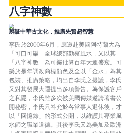
八字神數
辨証中華古文化，推廣先賢超智慧
李氏於2000年6月，應邀赴美國阿特蘭大為
「可口可樂」全球總部勘察風水，又以其
「八字神數」為可樂批算百年大運盛衰。可
樂於是年調改商標顏色及全以「金水」為其
包裝、推廣策略，均出自李氏之提議，李氏
又對其發展大運提出多項警告。為保護客戶
之私隱，李氏雖多次被美國傳媒邀請著書公
開秘密，李氏只答允於各當事人退休後，才
以「回憶錄」的形式公開，以維護其專業風
水師之職業道德。其後李氏又為美加及歐洲