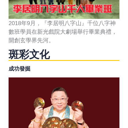
2018年9月，『李居明八字山』千位八字神
數班學員在新光戲院大劇場舉行畢業典禮，
開創玄學界先河。
斑彩文化
成功發掘