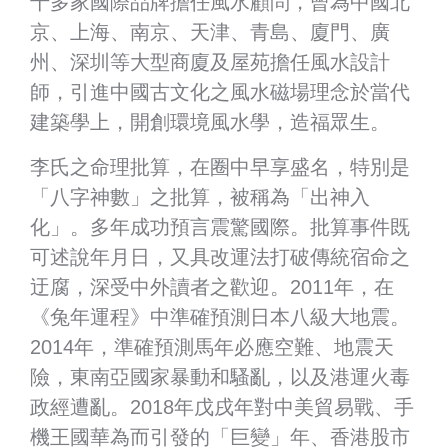
十多家國際品牌擔任風水顧問，曾為中國北
京、上海、南京、天津、青島、廈門、廣
州、深圳等大型商廈及屋苑擔任風水設計
師，引進中國古文化之風水磁場理念於當代
建築學上，開創環境風水學，造福眾生。
李氏之命理批算，在圈中早享盛名，特別是
「八字神數」之批算，被稱為「出神入
化」。多年成功預言震驚國際。批算事件既
可述說年月日，又具改運法打破傳統宿命之
迂腐，深受中外讀者之歡迎。2011年，在
《兔年運程》中準確預測日本八級大地震。
2014年，準確預測馬年必應空難、地震天
險，東南亞國家暴動和騷亂，以及港運火毒
政經遭亂。2018年戊戌年對中美貿易戰、手
機王國華為而引發的「巨變」年、香港股市