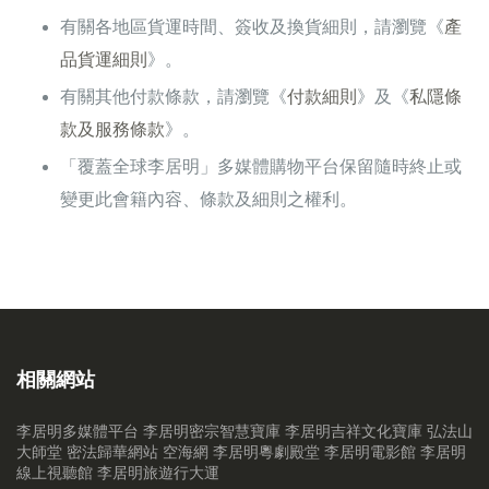
有關各地區貨運時間、簽收及換貨細則，請瀏覽《
產
品貨運細則
》。
有關其他付款條款，請瀏覽《
付款細則
》及《
私隱條
款及服務條款
》。
「覆蓋全球李居明」多媒體購物平台保留隨時終止或
變更此會籍內容、條款及細則之權利。
相關網站
李居明多媒體平台
李居明密宗智慧寶庫
李居明吉祥文化寶庫
弘法山
大師堂
密法歸華網站
空海網
李居明粵劇殿堂
李居明電影館
李居明
線上視聽館
李居明旅遊行大運