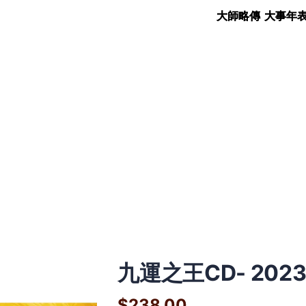
大師略傳
大事年
九運之王CD- 202
$238.00