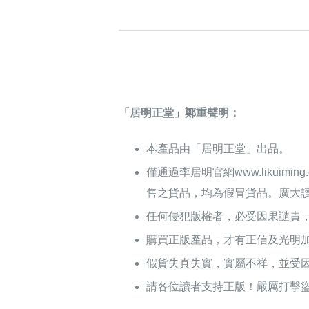
「居明正堂」鄭重聲明：
本產品由「居明正堂」出品。
僅通過李居明官網www.likuim
售之貨品，均為假冒貨品。廣大
任何侵犯版權者，必受因果譴責
購買正版產品，才有正信及光明
假貨失真失實，實屬不祥，並受
請各位讀者支持正版！嚴厲打擊