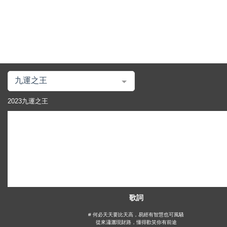
九運之王
2023九運之王
歌詞
相關網站
# 何必天天要比天高，易經有智慧也可風騷
從來瀟灑現財路，懂得歡笑你有前途