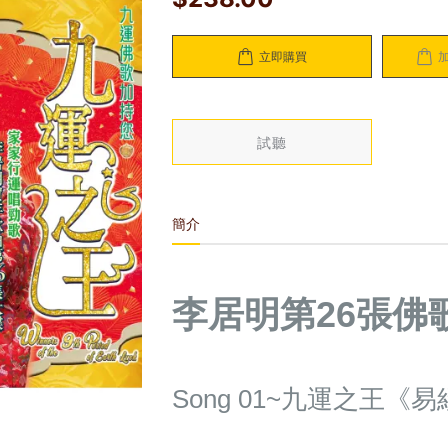
立即購買
試聽
簡介
李居明第26張佛
Song 01~九運之王