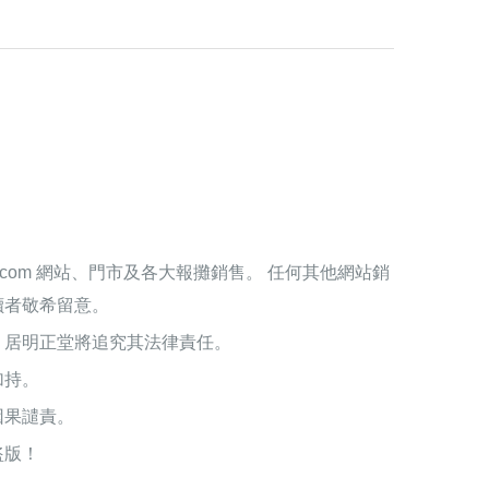
ing.com 網站、門市及各大報攤銷售。 任何其他網站銷
讀者敬希留意。
，居明正堂將追究其法律責任。
加持。
因果譴責。
盜版！