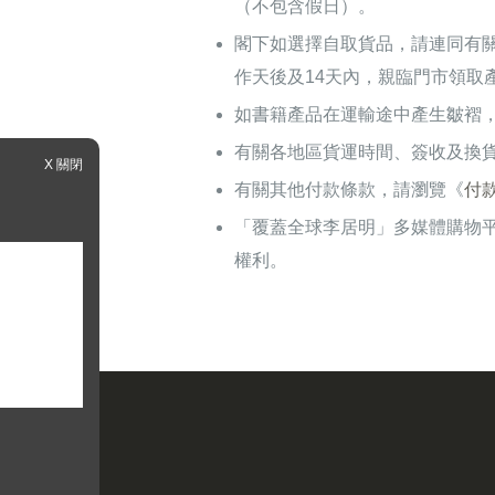
（不包含假日）。
閣下如選擇自取貨品，請連同有
作天後及14天內，親臨門市領取
如書籍產品在運輸途中產生皺褶
有關各地區貨運時間、簽收及換
X 關閉
有關其他付款條款，請瀏覽《
付
「覆蓋全球李居明」多媒體購物
權利。