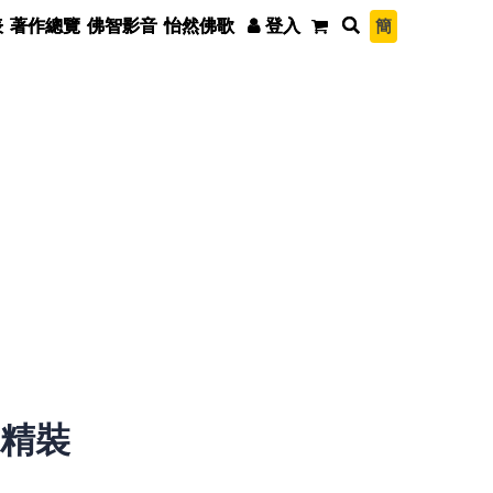
簡
表
著作總覽
佛智影音
怡然佛歌
登入
3精裝