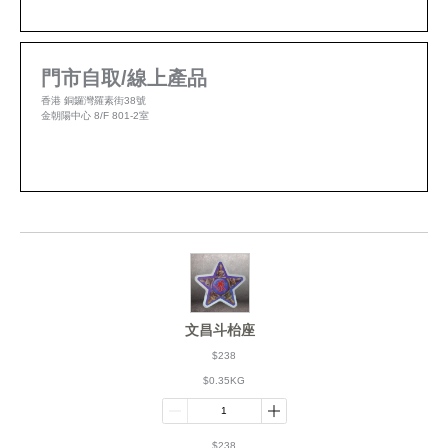
門市自取/線上產品
香港 銅鑼灣羅素街38號
金朝陽中心 8/F 801-2室
文昌斗枱座
$238
$0.35KG
$238